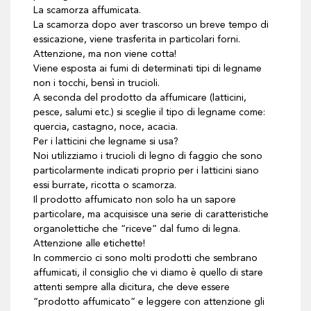
La scamorza affumicata.
La scamorza dopo aver trascorso un breve tempo di
essicazione, viene trasferita in particolari forni.
Attenzione, ma non viene cotta!
Viene esposta ai fumi di determinati tipi di legname
non i tocchi, bensì in trucioli.
A seconda del prodotto da affumicare (latticini,
pesce, salumi etc.) si sceglie il tipo di legname come:
quercia, castagno, noce, acacia.
Per i latticini che legname si usa?
Noi utilizziamo i trucioli di legno di faggio che sono
particolarmente indicati proprio per i latticini siano
essi burrate, ricotta o scamorza.
Il prodotto affumicato non solo ha un sapore
particolare, ma acquisisce una serie di caratteristiche
organolettiche che “riceve” dal fumo di legna.
Attenzione alle etichette!
In commercio ci sono molti prodotti che sembrano
affumicati, il consiglio che vi diamo è quello di stare
attenti sempre alla dicitura, che deve essere
“prodotto affumicato” e leggere con attenzione gli